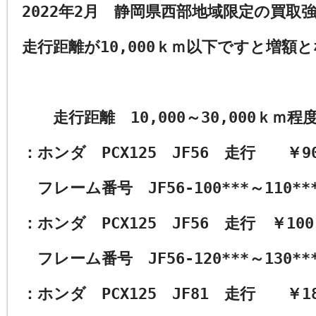
2022
年
2
月 静岡県西部地域限定の買取
走行距離が
10,000
ｋｍ以下ですと増額と
走行距離
10,000
～
30,000
ｋｍ程
：ホンダ
PCX125
JF56
走行 ￥
9
フレーム番号
JF56-100***
～
110**
：ホンダ
PCX125
JF56
走行 ￥
100
フレーム番号
JF56-120***
～
130**
：ホンダ
PCX125
JF81
走行 ￥
1