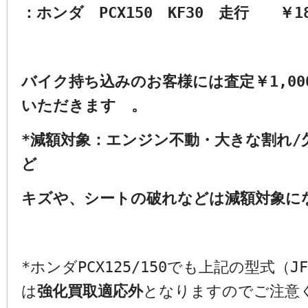
：ホンダ
PCX150
KF30
走行 ￥
1
バイク持ち込みのお客様には査定￥
1,00
いただきます 。
*
減額対象：エンジン不動・大きな割れ
/
ど
キズや、シートの破れなどは減額対象に
*ホンダPCX125/150でも上記の型式（JF5
は
強化買取適応外
となりますのでご注意