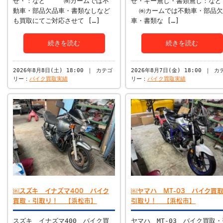
せ・：など ㈱カームでは不
せ・キー無し・書類無し：な
動車・部品欠品車・書類なしなど
㈱カームでは不動車・部品欠
も買取にてご対応させて […]
車・書類な […]
続きを読む
続きを読む
2026年8月8日(土) 18:00 ｜ カテゴ
2026年8月7日(金) 18:00 ｜ カ
リー：
バイク買取実績
リー：
バイク買取実績
￼スズキ イナズマ400 バイク
￼ヤマハ MT-03 バイク買
買取・引取り！ 【浜松市】
引取り！ 【浜松市】
スズキ イナズマ400 バイク買
ヤマハ MT-03 バイク買取・