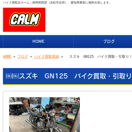
バイク買取店カーム｜静岡県西部（浜松市近郊）、愛知県東部に無料出張します。
HOME
ブログ
HOME
»
ブログ
»
バイク買取実績
» ￼￼スズキ GN125 バイク買取・引取り
￼￼スズキ GN125 バイク買取・引取