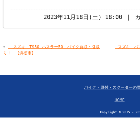
2023年11月18日(土) 18:00 ｜
«
￼￼スズキ TS50 ハスラー50 バイク買取・引取
￼スズキ バ
り！ 【浜松市】
バイク・原付・スクーターの
HOME
Copyright © 2015 - 