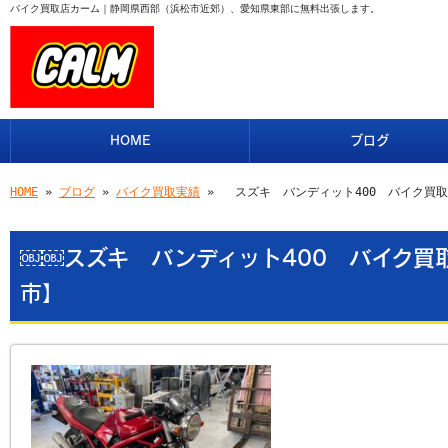
バイク買取店カーム｜静岡県西部（浜松市近郊）、愛知県東部に無料出張します。
HOME
ブログ
HOME
»
ブログ
»
バイク買取実績
» ￼￼スズキ バンディット400 バイク買
￼￼スズキ バンディット400 バイク買
市】