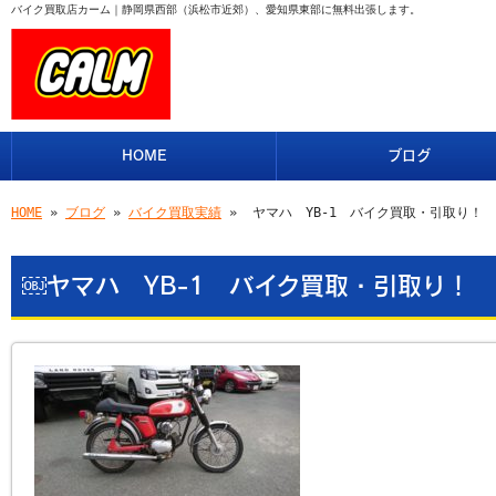
バイク買取店カーム｜静岡県西部（浜松市近郊）、愛知県東部に無料出張します。
HOME
ブログ
HOME
»
ブログ
»
バイク買取実績
» ￼ヤマハ YB-1 バイク買取・引取り！
￼ヤマハ YB-1 バイク買取・引取り！