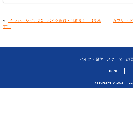
«
￼ヤマハ シグナスX バイク買取・引取り！ 【浜松
カワサキ 
市】
バイク・原付・スクーターの
HOME
Copyright © 2015 - 