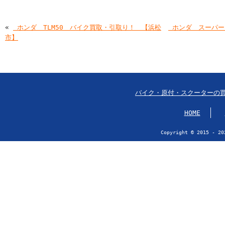
«
￼ホンダ TLM50 バイク買取・引取り！ 【浜松
￼ホンダ スーパー
市】
バイク・原付・スクーターの
HOME
Copyright © 2015 - 