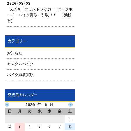
2026/08/03
￼スズキ グラストラッカー ビックボ
ーイ バイク買取・引取り！ 【浜松
市】
カテゴリー
お知らせ
カスタムバイク
バイク買取実績
営業日カレンダー
2026 年 8 月
日
月
火
水
木
金
土
1
2
3
4
5
6
7
8