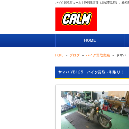
バイク買取店カーム｜静岡県西部（浜松市近郊）、愛知
HOME
HOME
»
ブログ
»
バイク買取実績
» ヤマハ 
ヤマハ YB125 バイク買取・引取り！