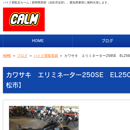
バイク買取店カーム｜静岡県西部（浜松市近郊）、愛知県東部に無料出張します。
HOME
ブログ
HOME
»
ブログ
»
バイク買取実績
» カワサキ エリミネーター250SE EL2
カワサキ エリミネーター250SE EL2
松市】