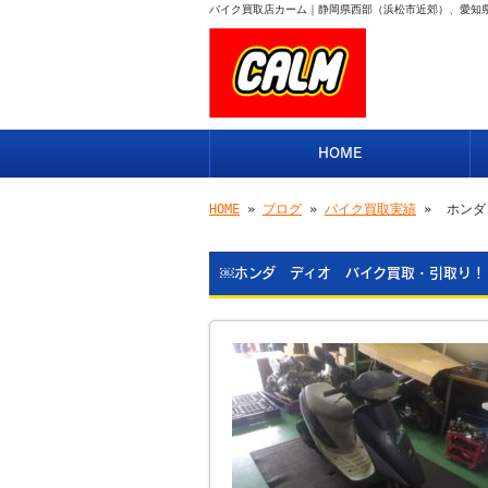
バイク買取店カーム｜静岡県西部（浜松市近郊）、愛知
HOME
HOME
»
ブログ
»
バイク買取実績
» ￼ホン
￼ホンダ ディオ バイク買取・引取り！