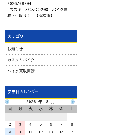
2026/08/04
￼スズキ バンバン200 バイク買
取・引取り！ 【浜松市】
カテゴリー
お知らせ
カスタムバイク
バイク買取実績
営業日カレンダー
2026 年 8 月
日
月
火
水
木
金
土
1
2
3
4
5
6
7
8
9
10
11
12
13
14
15