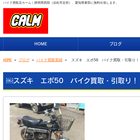
バイク買取店カーム｜静岡県西部（浜松市近郊）、愛知県東部に無料出張します。
HOME
ブログ
HOME
»
ブログ
»
バイク買取実績
» ￼スズキ エポ50 バイク買取・引取り
￼スズキ エポ50 バイク買取・引取り！