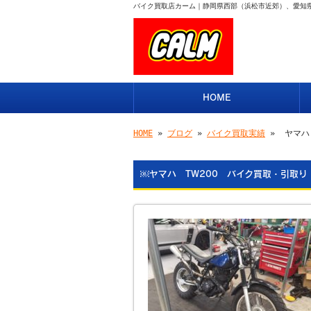
バイク買取店カーム｜静岡県西部（浜松市近郊）、愛知
HOME
HOME
»
ブログ
»
バイク買取実績
» ￼ヤマハ
￼ヤマハ TW200 バイク買取・引取り