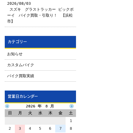
2026/08/03
￼スズキ グラストラッカー ビックボ
ーイ バイク買取・引取り！ 【浜松
市】
カテゴリー
お知らせ
カスタムバイク
バイク買取実績
営業日カレンダー
2026 年 8 月
日
月
火
水
木
金
土
1
2
3
4
5
6
7
8