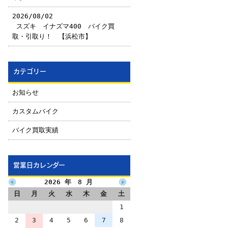
2026/08/02
￼スズキ イナズマ400 バイク買
取・引取り！ 【浜松市】
カテゴリー
お知らせ
カスタムバイク
バイク買取実績
営業日カレンダー
2026 年 8 月
日
月
火
水
木
金
土
1
2
3
4
5
6
7
8