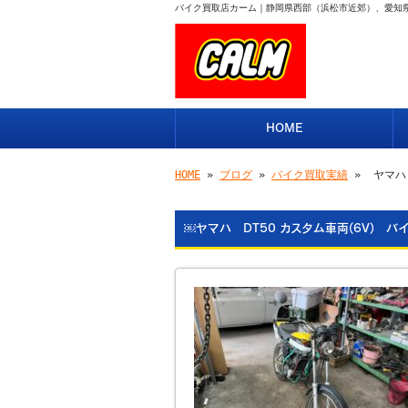
バイク買取店カーム｜静岡県西部（浜松市近郊）、愛知
HOME
HOME
»
ブログ
»
バイク買取実績
» ￼ヤマハ
￼ヤマハ DT50 カスタム車両(6V) 