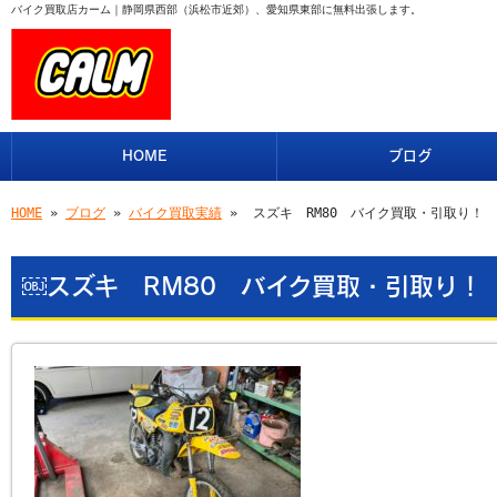
バイク買取店カーム｜静岡県西部（浜松市近郊）、愛知県東部に無料出張します。
HOME
ブログ
HOME
»
ブログ
»
バイク買取実績
» ￼スズキ RM80 バイク買取・引取り！
￼スズキ RM80 バイク買取・引取り！