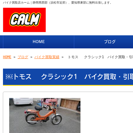
バイク買取店カーム｜静岡県西部（浜松市近郊）、愛知県東部に無料出張します。
HOME
ブログ
HOME
»
ブログ
»
バイク買取実績
» ￼トモス クラシック1 バイク買取・引
￼トモス クラシック1 バイク買取・引