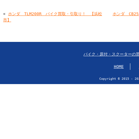
«
ホンダ TLM200R バイク買取・引取り！ 【浜松
ホンダ CB2
市】
バイク・原付・スクーターの
HOME
Copyright © 2015 - 