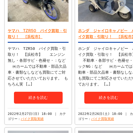
ヤマハ TZR50 バイク買取・引
ホンダ ジャイロキャノピー 
取り！ 【浜松市】
イク買取・引取り！ 【浜松市
ヤマハ TZR50 バイク買取・引
ホンダ ジャイロキャノピー 
取り！ 【浜松市】 エンジン
イク買取・引取り！ 【浜松市
無し・各部サビ・色褪せ・：など
不動車・各部サビ・色褪せ・
㈱カームでは不動車・部品欠品
ックNG：など ㈱カームでは
車・書類なしなども買取にてご対
動車・部品欠品車・書類なしな
応させていただいております。 も
も買取にてご対応させていただ
ちろん実 […]
ております。 […]
続きを読む
続きを読む
2022年2月27日(日) 18:00 ｜ カテ
2022年2月26日(土) 18:00 ｜ 
ゴリー：
バイク買取実績
ゴリー：
バイク買取実績